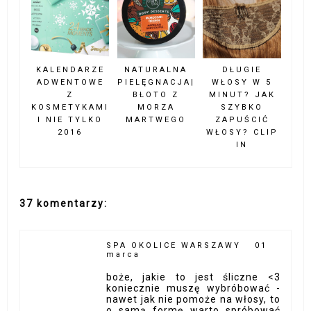
KALENDARZE
NATURALNA
DŁUGIE
ADWENTOWE
PIELĘGNACJA|
WŁOSY W 5
Z
BŁOTO Z
MINUT? JAK
KOSMETYKAMI
MORZA
SZYBKO
I NIE TYLKO
MARTWEGO
ZAPUŚCIĆ
2016
WŁOSY? CLIP
IN
37 komentarzy:
SPA OKOLICE WARSZAWY
01
marca
boże, jakie to jest śliczne <3
koniecznie muszę wybróbować -
nawet jak nie pomoże na włosy, to
o samą formę warto spróbować