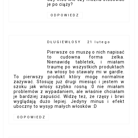
je po ciąży?
ODPOWIEDZ
DŁUGIEWŁOSY
21 lutego
Pierwsze co muszę o nich napisać
to cudowna forma żelka.
Nienawidę tabletek, i miałam
traumę po wszystkich produktach
na włosy bo stawały mi w gardle.
To pierwszy produkt który mogę normalnie
zażywać. Stosuję już drugi miesiąc i jestem w
szoku jak włosy szybko rosną :0 nie miałam
problemów z wypadaniem, ale właśnie chciałam
je bardziej zapuścić. Widzę też, że rzęsy i brwi
wyglądają dużo lepiej. Jedyny minus i efekt
uboczny to wysyp małych włosków :D
ODPOWIEDZ