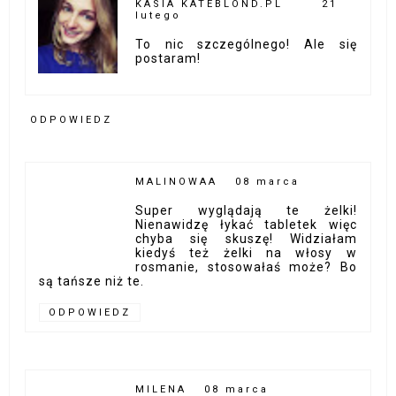
KASIA KATEBLOND.PL
21
lutego
To nic szczególnego! Ale się
postaram!
ODPOWIEDZ
MALINOWAA
08 marca
Super wyglądają te żelki!
Nienawidzę łykać tabletek więc
chyba się skuszę! Widziałam
kiedyś też żelki na włosy w
rosmanie, stosowałaś może? Bo
są tańsze niż te.
ODPOWIEDZ
MILENA
08 marca