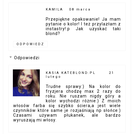
KAMILA
08 marca
Przepiękne opakowanie! Ja mam
pytanie o kolor! I też przylazłam z
instastry!:p Jak uzyskać taki
blond?
ODPOWIEDZ
Odpowiedzi
KASIA KATEBLOND.PL
21
lutego
Trudne sprawy:) Na kolor do
fryzjera chodzę max 2 razy do
roku. Nie ruszam nigdy góry a
kolor wychodzi różnie:) Z moich
włosów farba się szybko ściera,a jest wiele
czynników które same je rozjaśniają np słońce:)
Czasami używam płukanek, ale bardzo
wyruszają mi włosy.