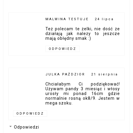
MALWINA TESTUJE
24 lipca
Też polecam te żelki, nie dość że
działają jak należy to jeszcze
mają obłędny smak :)
ODPOWIEDZ
JULKA PAŹDZIOR
21 sierpnia
Chciałabym Ci podziękować!
Używam pandy 3 miesiąc i włosy
urosły mi ponad 16cm gdzie
normalnie rosną ok8/9. Jestem w
mega szoku.
ODPOWIEDZ
Odpowiedzi