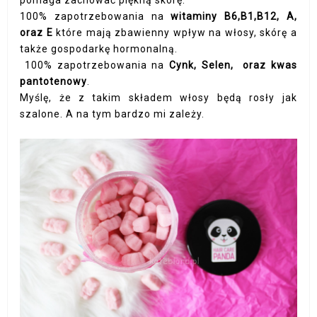
pomaga zachować piękną skórę.
100% zapotrzebowania na
witaminy
B
6,B1,B12, A,
oraz E
które mają zbawienny wpływ na włosy, skórę a
także gospodarkę hormonalną.
100% zapotrzebowania na
Cynk, Selen, oraz kwas
pantotenowy
.
Myślę, że z takim składem włosy będą rosły jak
szalone. A na tym bardzo mi zależy.