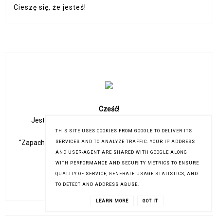
Cieszę się, że jesteś!
Cześć!
Jestem Kasia! Kocham perfumy, flamingi i blond na
włosach:) Mój ulubiony cytat?
THIS SITE USES COOKIES FROM GOOGLE TO DELIVER ITS
"Zapach perfum kobiety mówi o niej więcej niż jej charakter
SERVICES AND TO ANALYZE TRAFFIC. YOUR IP ADDRESS
pisma." Christian Dior
AND USER-AGENT ARE SHARED WITH GOOGLE ALONG
WITH PERFORMANCE AND SECURITY METRICS TO ENSURE
QUALITY OF SERVICE, GENERATE USAGE STATISTICS, AND
TO DETECT AND ADDRESS ABUSE.
LEARN MORE
GOT IT