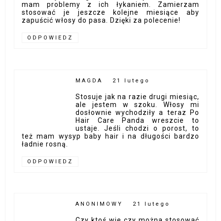
mam problemy z ich łykaniem. Zamierzam
stosować je jeszcze kolejne miesiące aby
zapuścić włosy do pasa. Dzięki za polecenie!
ODPOWIEDZ
MAGDA
21 lutego
Stosuje jak na razie drugi miesiąc,
ale jestem w szoku. Włosy mi
dosłownie wychodziły a teraz Po
Hair Care Panda wreszcie to
ustaje. Jeśli chodzi o porost, to
też mam wysyp baby hair i na długości bardzo
ładnie rosną.
ODPOWIEDZ
ANONIMOWY
21 lutego
Czy ktoś wie czy można stosować