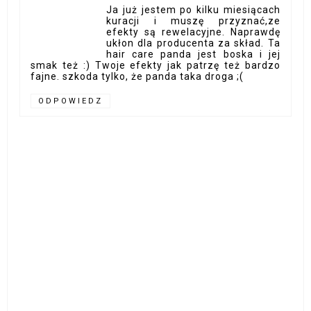
Ja już jestem po kilku miesiącach
kuracji i muszę przyznać,ze
efekty są rewelacyjne. Naprawdę
ukłon dla producenta za skład. Ta
hair care panda jest boska i jej
smak też :) Twoje efekty jak patrzę też bardzo
fajne. szkoda tylko, że panda taka droga ;(
ODPOWIEDZ