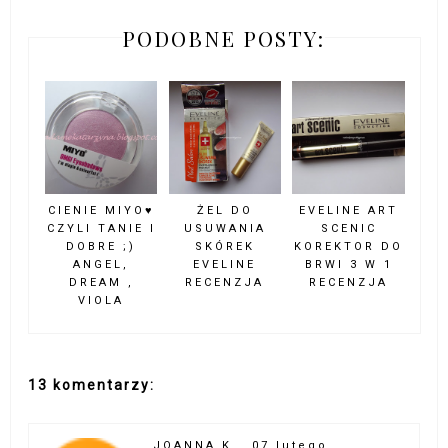
PODOBNE POSTY:
CIENIE MIYO♥
ŻEL DO
EVELINE ART
CZYLI TANIE I
USUWANIA
SCENIC
DOBRE ;)
SKÓREK
KOREKTOR DO
ANGEL,
EVELINE
BRWI 3 W 1
DREAM ,
RECENZJA
RECENZJA
VIOLA
13 komentarzy:
JOANNA K
07 lutego