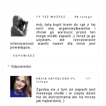
TY TEŻ MOŻESZ...
08 lutego
mój tata kupił krem do rąk z tej
serii olej arganowy&wanilia i
chciał go wyrzucić przez ten
mega słodki zapach ;) teraz ja go
używam, ale rzeczywiście
intensywność wanilii nawet dla mnie jest
powalająca...
ODPOWIEDZ
Odpowiedzi
KASIA KATEBLOND.PL
17
lutego
Zgodzę sie z tym ze zapach jest
meeeega słodki i w ciepły dzień
nie do wytrzymania ale na mrozy
jak najbardziej :)